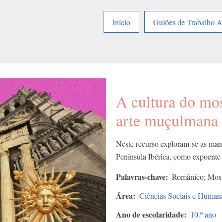
Início
Guiões de Trabalho 
A cultura do mo
arte muçulmana
Neste recurso exploram-se as man
Península Ibérica, como expoente 
Palavras-chave
Românico; Mostei
Área
Ciências Sociais e Human
Ano de escolaridade
10.º ano