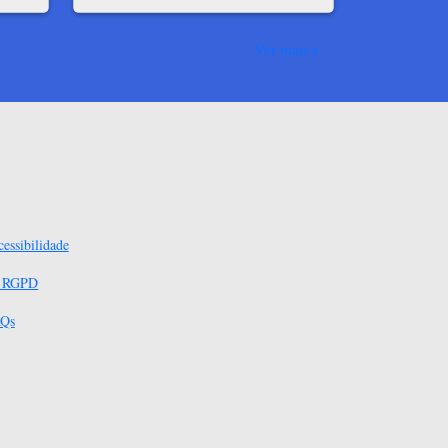
Ver mais
essibilidade
s RGPD
Qs