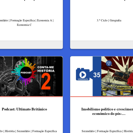
ndário | Formação Específica | Economia A |
3.º Ciclo | Geografia
Economia C
Podcast: Ultimato Britânico
Imobilismo político e crescime
económico do pós-…
clo | História | Secundário | Formação Específica
Secundário | Formação Específica | Históri