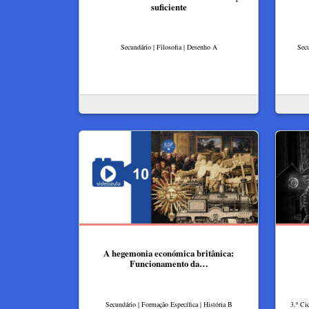
suficiente
Secundário | Filosofia | Desenho A
Secu
A hegemonia económica britânica:
Funcionamento da…
Secundário | Formação Específica | História B
3.º Ci