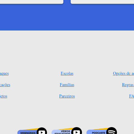
aques
Escolas
Opções de ac
cações
Famílias
Regra
jetos
Parceiros
FA