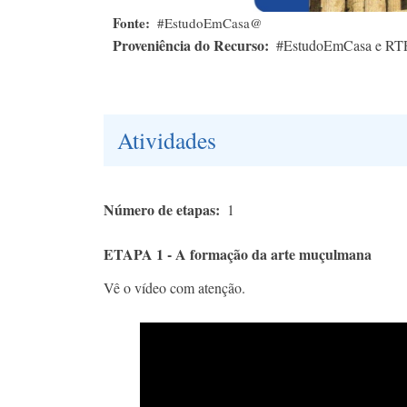
Fonte
#EstudoEmCasa@
Proveniência do Recurso
#EstudoEmCasa e RT
Atividades
Número de etapas
1
ETAPA 1 - A formação da arte muçulmana
Vê o vídeo com atenção.