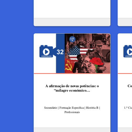
A afirmação de novas potências: o
Co
“milagre económico…
Secundário | Formação Específica | História B |
1.º Ci
Profissionais