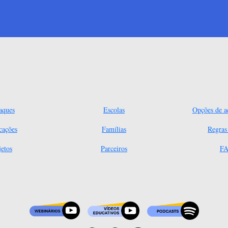
aques
Escolas
Opções de ac
cações
Famílias
Regra
jetos
Parceiros
FA