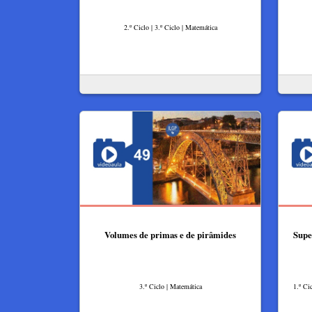
2.º Ciclo | 3.º Ciclo | Matemática
Volumes de primas e de pirâmides
Supe
3.º Ciclo | Matemática
1.º Ci