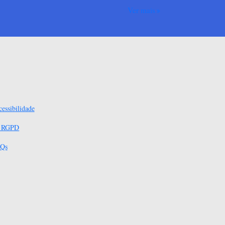
Ver mais
essibilidade
s RGPD
Qs