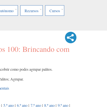
Autónomo
Recursos
Cursos
aos 100: Brincando com
scobrir como podes agrupar palitos.
litos; Agrupar.
entais
o
|
5.º ano
|
6.º ano
|
7.º ano
|
8.º ano
|
9.º ano
|