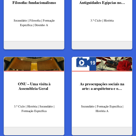
Filosofia: fundacionalismo
Antiguidades Egípcias no…
Secundário | Filosofia | Formação
3.º Ciclo | História
Específica | Desenho A
ONU – Uma visita à
As preocupações sociais na
Assembleia Geral
arte: a arquitetura e o…
3.º Ciclo | História | Secundário |
Secundário | Formação Específica |
Formação Específica
História A