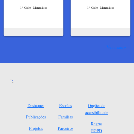
1.º Ciclo | Matemática
1.º Ciclo | Matemática
Ver mais
Destaques
Escolas
Opções de
acessibilidade
Publicações
Famílias
Regras
Projetos
Parceiros
RGPD