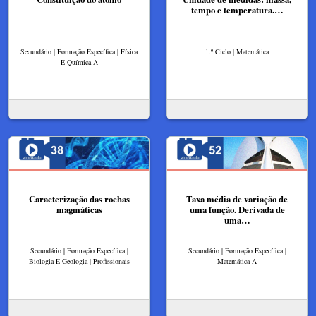
tempo e temperatura.…
Secundário | Formação Específica | Física
1.º Ciclo | Matemática
E Química A
Caracterização das rochas
Taxa média de variação de
magmáticas
uma função. Derivada de
uma…
Secundário | Formação Específica |
Secundário | Formação Específica |
Biologia E Geologia | Profissionais
Matemática A