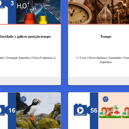
locidade e gáficos posição-tempo
Tempo
rio | Formação Específica | Física E Química A
3.º Ciclo | Físico-Química | Secundário | Fo
Específica