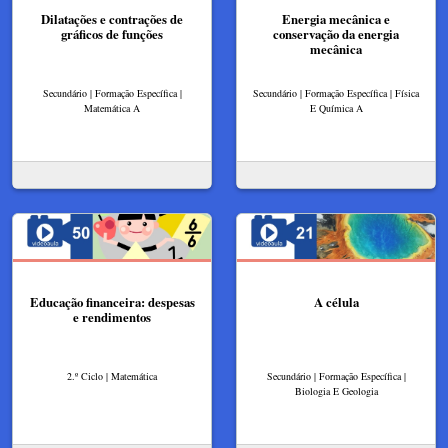
Dilatações e contrações de
Energia mecânica e
gráficos de funções
conservação da energia
mecânica
Secundário | Formação Específica |
Secundário | Formação Específica | Física
Matemática A
E Química A
Educação financeira: despesas
A célula
e rendimentos
2.º Ciclo | Matemática
Secundário | Formação Específica |
Biologia E Geologia