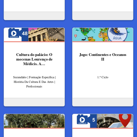
Cultura do palácio: O
Jogo: Continentes e Oceanos
mecenas Lourenço de
II
Médicis. A…
Secundário | Formação Específica |
1.º Ciclo
História Da Cultura E Das Artes |
Profissionais