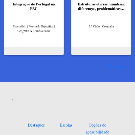
Integração de Portugal na
Estruturas etárias mundiais:
PAC
diferenças, problemáticas…
Secundário | Formação Específica |
3.º Ciclo | Geografia
Geografia A | Profissionais
Ver mais
Destaques
Escolas
Opções de
acessibilidade