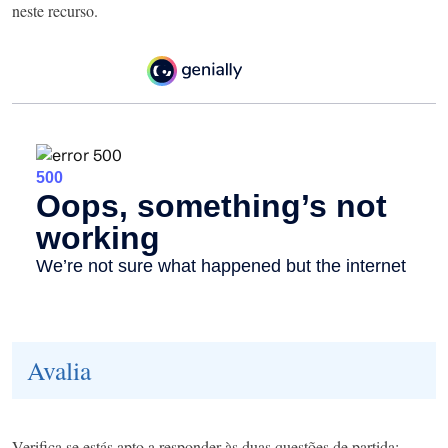
neste recurso.
Avalia
Verifica se estás apto a responder às duas questões de partida:​