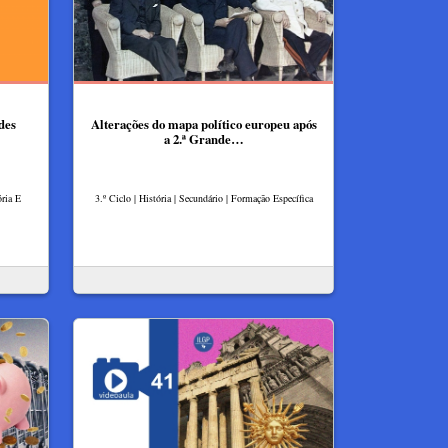
des
Alterações do mapa político europeu após
a 2.ª Grande…
ória E
3.º Ciclo | História | Secundário | Formação Específica