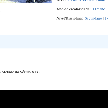
Ano de escolaridade
11.º ano
P
Nível/Disciplina
Secundário
|
F
a Metade do Século XIX.