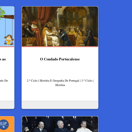
s ao
O Condado Portucalense
tudo Do
2.º Ciclo | História E Geografia De Portugal | 3.º Ciclo |
História