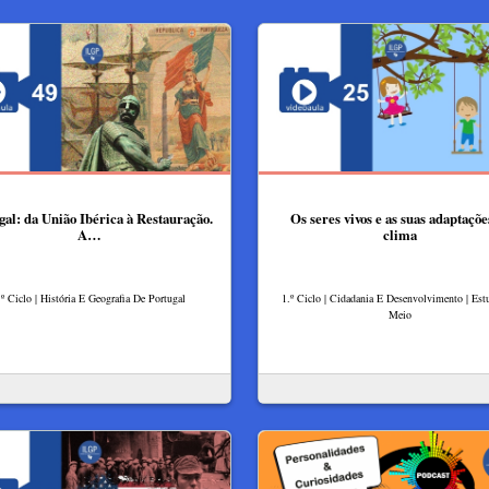
gal: da União Ibérica à Restauração.
Os seres vivos e as suas adaptaçõe
A…
clima
.º Ciclo | História E Geografia De Portugal
1.º Ciclo | Cidadania E Desenvolvimento | Es
Meio