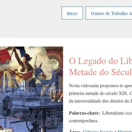
Início
Guiões de Trabalho 
O Legado do Lib
Metade do Sécu
Nesta videoaula propomos-te apre
primeira metade do século XIX. O
da universalidade dos direitos d
Palavras-chave
Liberalismo eco
contemporânea.
Área
Ciências Sociais e Human