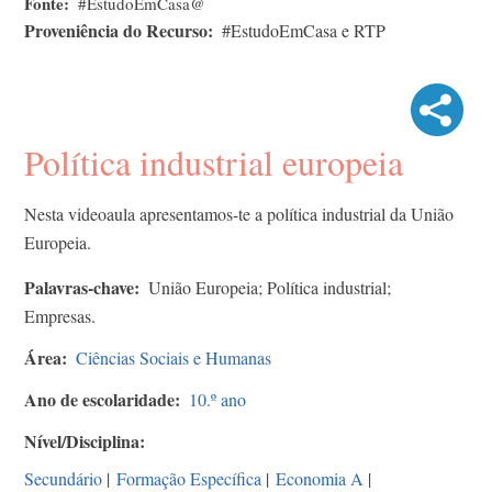
Fonte
#EstudoEmCasa@
Proveniência do Recurso
#EstudoEmCasa e RTP
Política industrial europeia
Nesta videoaula apresentamos-te a política industrial da União
Europeia.
Palavras-chave
União Europeia; Política industrial;
Empresas.
Área
Ciências Sociais e Humanas
Ano de escolaridade
10.º ano
Nível/Disciplina
Secundário
|
Formação Específica
|
Economia A
|