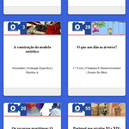
A construção do modelo
O que nos dão as árvores?
soviético
Secundário | Formação Específica |
1.º Ciclo | Cidadania E Desenvolvimento
História A
| Estudo Do Meio
Os recursos marítimos: O
Portugal nos séculos XI e XIV: