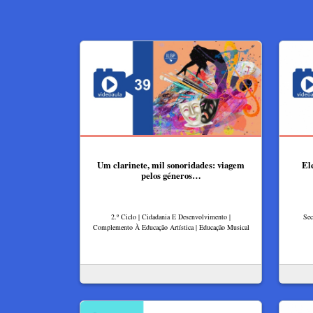
Um clarinete, mil sonoridades: viagem
El
pelos géneros…
2.º Ciclo | Cidadania E Desenvolvimento |
Sec
Complemento À Educação Artística | Educação Musical