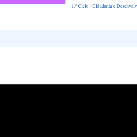
1.º Ciclo
|
Cidadania e Desenvol