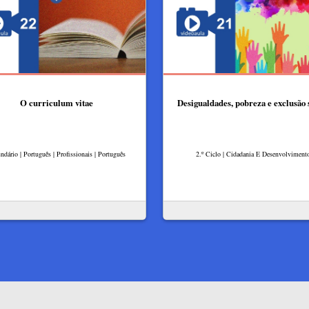
O curriculum vitae
Desigualdades, pobreza e exclusão 
ndário | Português | Profissionais | Português
2.º Ciclo | Cidadania E Desenvolviment