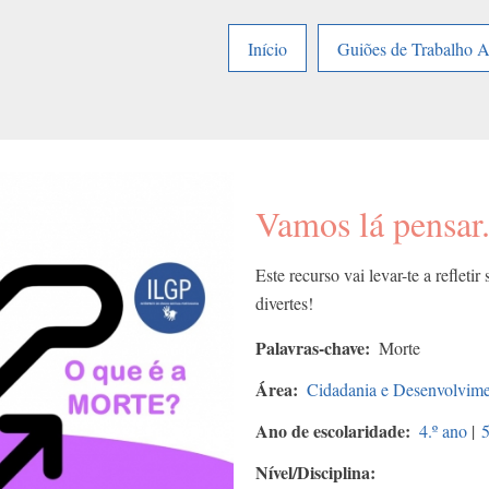
Início
Guiões de Trabalho 
Vamos lá pensar.
Este recurso vai levar-te a reflet
divertes!
Palavras-chave
Morte
Área
Cidadania e Desenvolvim
Ano de escolaridade
4.º ano
|
5
Nível/Disciplina