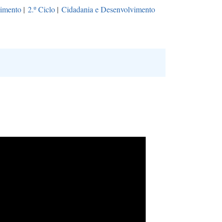
vimento
|
2.º Ciclo
|
Cidadania e Desenvolvimento