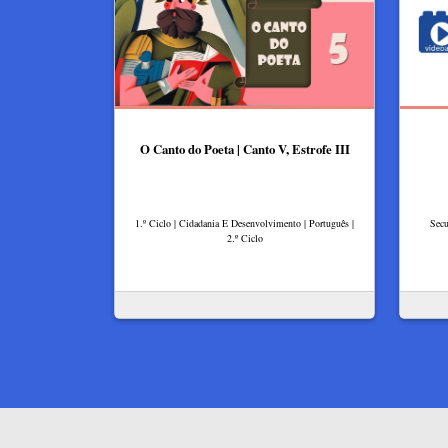
O Canto do Poeta | Canto V, Estrofe III
1.º Ciclo | Cidadania E Desenvolvimento | Português |
Secu
2.º Ciclo