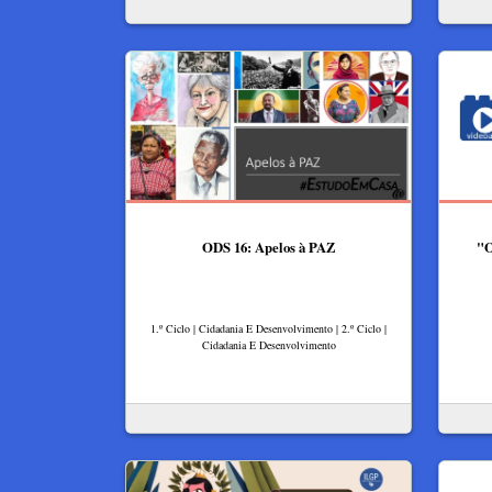
ODS 16: Apelos à PAZ
"O
1.º Ciclo | Cidadania E Desenvolvimento | 2.º Ciclo |
Cidadania E Desenvolvimento