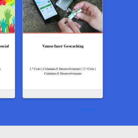
social
Vamos fazer Geocaching
o
1.º Ciclo | Cidadania E Desenvolvimento | 2.º Ciclo |
Cidadania E Desenvolvimento
Ver mais