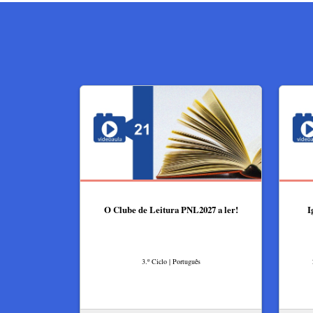
O Clube de Leitura PNL2027 a ler!
I
3.º Ciclo | Português