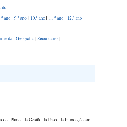
ento
.º ano
|
9.º ano
|
10.º ano
|
11.º ano
|
12.º ano
vimento
|
Geografia
|
Secundário
|
ação dos Planos de Gestão do Risco de Inundação em