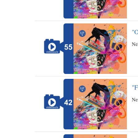
"O
Ne
"F
Ne