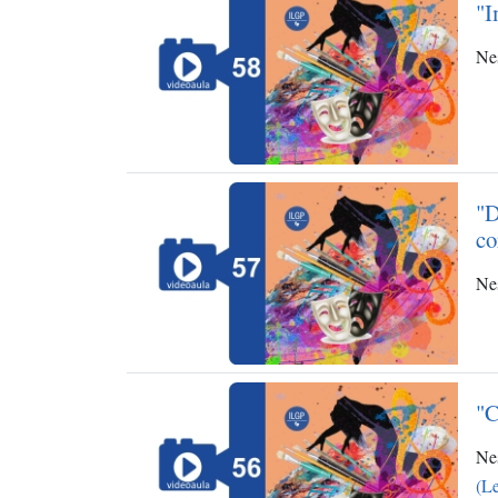
"I
Nes
"D
co
Nes
"C
Nes
(Le