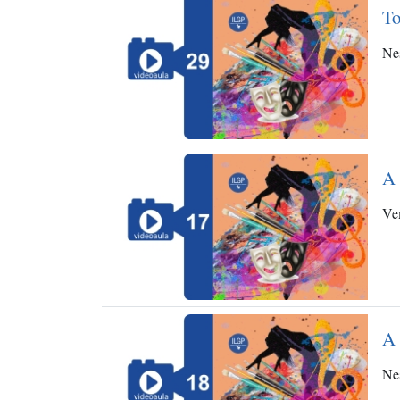
To
Nes
A 
Vem
A 
Nes