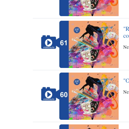
"R
co
Ne
"O
Nes