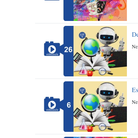
De
Nes
Es
Nes