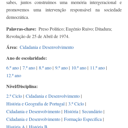
sabes, juntos construímos uma memória intergeracional e
promovemos uma intervenção responsável na sociedade
democrática.
Palavras-chave
Preso Político; Eugénio Ruivo; Ditadura;
Revolução de 25 de Abril de 1974.
Área
Cidadania e Desenvolvimento
Ano de escolaridade
6.º ano
|
7.º ano
|
8.º ano
|
9.º ano
|
10.º ano
|
11.º ano
|
12.º ano
Nível/Disciplina
2.º Ciclo
|
Cidadania e Desenvolvimento
|
História e Geografia de Portugal
|
3.º Ciclo
|
Cidadania e Desenvolvimento
|
História
|
Secundário
|
Cidadania e Desenvolvimento
|
Formação Específica
|
História A
|
História B