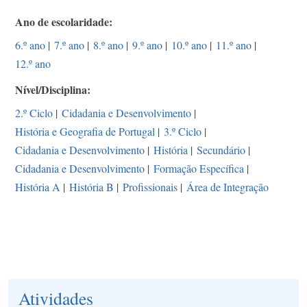
Ano de escolaridade
6.º ano
|
7.º ano
|
8.º ano
|
9.º ano
|
10.º ano
|
11.º ano
|
12.º ano
Nível/Disciplina
2.º Ciclo
|
Cidadania e Desenvolvimento
|
História e Geografia de Portugal
|
3.º Ciclo
|
Cidadania e Desenvolvimento
|
História
|
Secundário
|
Cidadania e Desenvolvimento
|
Formação Específica
|
História A
|
História B
|
Profissionais
|
Área de Integração
Atividades