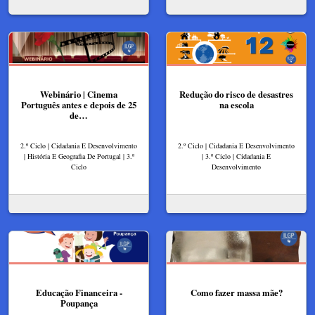
Webinário | Cinema
Redução do risco de desastres
Português antes e depois de 25
na escola
de…
2.º Ciclo | Cidadania E Desenvolvimento
2.º Ciclo | Cidadania E Desenvolvimento
| História E Geografia De Portugal | 3.º
| 3.º Ciclo | Cidadania E
Ciclo
Desenvolvimento
Educação Financeira -
Como fazer massa mãe?
Poupança