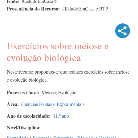
Fonte
#EstudoEmCasa@
Proveniência do Recurso
#EstudoEmCasa e RTP
Exercícios sobre meiose e
evolução biológica
Neste recurso propomos-te que realizes exercícios sobre meiose
e evolução biológica.
Palavras-chave
Meiose; Evolução.
Área
Ciências Exatas e Experimentais
Ano de escolaridade
11.º ano
Nível/Disciplina
Secundário
|
Formação Específica
|
Biologia e Geologia
|