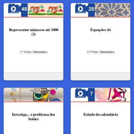
Representar números até 1000
Equações (6)
(3)
1.º Ciclo | Matemática
3.º Ciclo | Matemática
Investiga... o problema dos
Estudo do calendário
botões