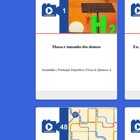
Massa e tamanho dos átomos
Eu, 
Secundário | Formação Específica | Física E Química A