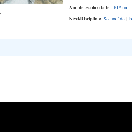
Ano de escolaridade
10.º ano
P
Nível/Disciplina
Secundário
|
F