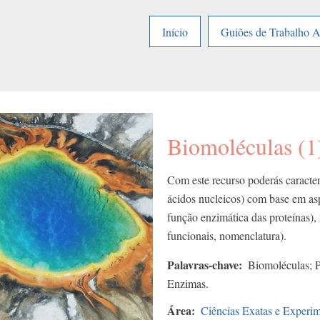
Início
Guiões de Trabalho 
Biomoléculas (1
Com este recurso poderás caracteri
ácidos nucleicos) com base em as
função enzimática das proteínas)
funcionais, nomenclatura).
Palavras-chave
Biomoléculas; P
Enzimas.
Área
Ciências Exatas e Experim