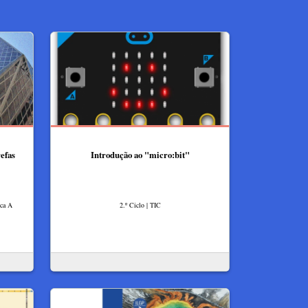
refas
Introdução ao "micro:bit"
ica A
2.º Ciclo | TIC