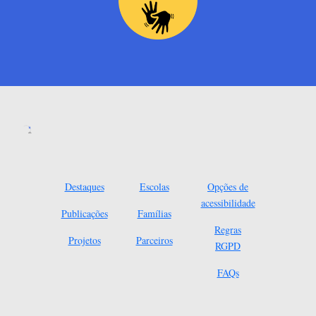
Destaques
Escolas
Opções de
acessibilidade
Publicações
Famílias
Regras
Projetos
Parceiros
RGPD
FAQs