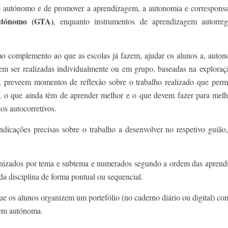
 autónomo e de promover a aprendizagem, a autonomia e corresponsabil
utónomo (GTA)
, enquanto instrumentos de aprendizagem autorre
complemento ao que as escolas já fazem, ajudar os alunos a, auton
 ser realizadas individualmente ou em grupo, baseadas na exploração
 preveem momentos de reflexão sobre o trabalho realizado que perm
sabem, o que ainda têm de aprender melhor e o que devem fazer para me
os autocorretivos.
cações precisas sobre o trabalho a desenvolver no respetivo guião
anizados por tema e subtema e numerados segundo a ordem das aprendiza
da disciplina de forma pontual ou sequencial.
e os alunos organizem um portefólio (no caderno diário ou digital) com
gem autónoma.