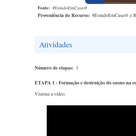
Fonte
#EstudoEmCasa@
Proveniência do Recurso
#EstudoEmCasa@ e 
Atividades
Número de etapas
1
ETAPA 1 - Formação e destruição do ozono na es
Visiona a vídeo.