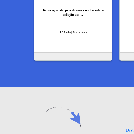
Resolução de problemas envolvendo a
adição e a…
1.º Ciclo | Matemática
Dest