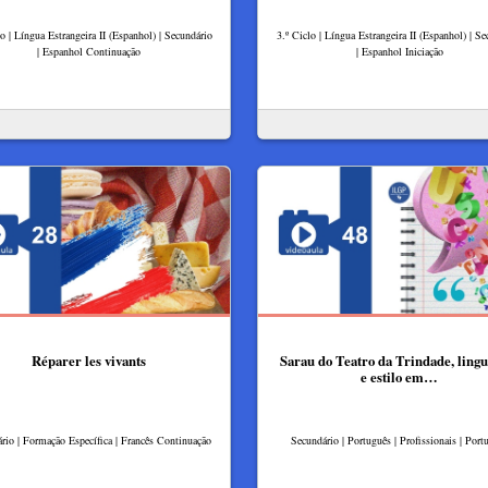
lo | Língua Estrangeira II (Espanhol) | Secundário
3.º Ciclo | Língua Estrangeira II (Espanhol) | Se
| Espanhol Continuação
| Espanhol Iniciação
Réparer les vivants
Sarau do Teatro da Trindade, ling
e estilo em…
rio | Formação Específica | Francês Continuação
Secundário | Português | Profissionais | Port