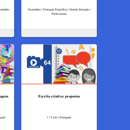
cundário
Secundário | Formação Específica | Alemão Iniciação |
Profissionais
uagem
Escrita criativa: propostas
uguês
1.º Ciclo | Português