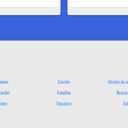
aques
Escolas
Opções de ac
cações
Famílias
Regra
jetos
Parceiros
FA