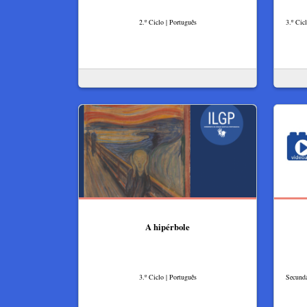
2.º Ciclo | Português
3.º Cic
A hipérbole
3.º Ciclo | Português
Secundá