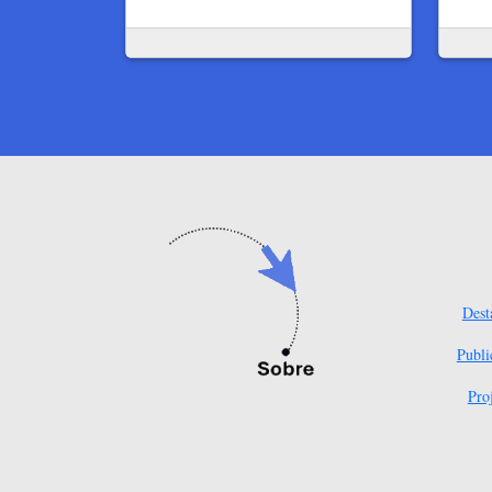
Dest
Publi
Pro