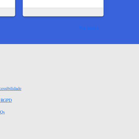
Ver mais
essibilidade
s RGPD
Qs