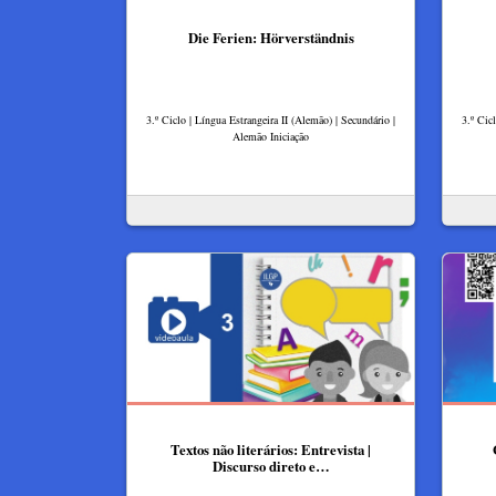
Die Ferien: Hörverständnis
3.º Ciclo | Língua Estrangeira II (Alemão) | Secundário |
3.º Cic
Alemão Iniciação
Textos não literários: Entrevista |
Discurso direto e…