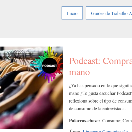
Início
Guiões de Trabalho 
Podcast: Compra
mano
¿Ya has pensado en lo que signif
mano ¿Te gusta escuchar Podcast
reflexiona sobre el tipo de consu
de consumo de la entrevistada.
Palavras-chave
Consumo; Compr
Área
Línguas e Comunicação