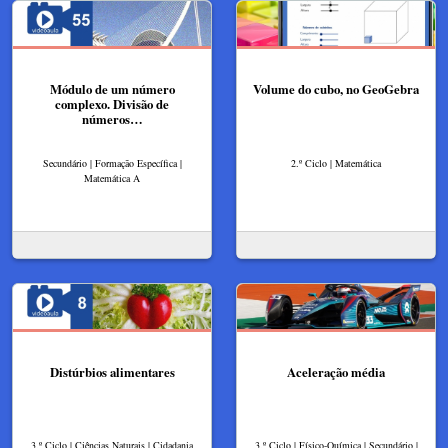
Módulo de um número
Volume do cubo, no GeoGebra
complexo. Divisão de
números…
Secundário | Formação Específica |
2.º Ciclo | Matemática
Matemática A
Distúrbios alimentares
Aceleração média
3.º Ciclo | Ciências Naturais | Cidadania
3.º Ciclo | Físico-Química | Secundário |