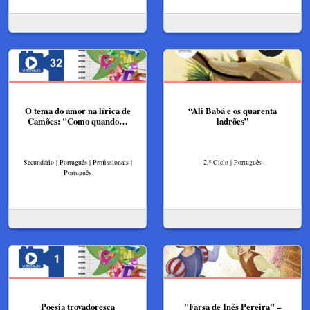
O tema do amor na lírica de
“Ali Babá e os quarenta
Camões: "Como quando…
ladrões”
Secundário | Português | Profissionais |
2.º Ciclo | Português
Português
Poesia trovadoresca
"Farsa de Inês Pereira" –