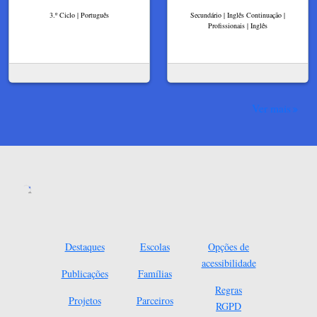
3.º Ciclo | Português
Secundário | Inglês Continuação |
Profissionais | Inglês
Ver mais
Destaques
Escolas
Opções de
acessibilidade
Publicações
Famílias
Regras
Projetos
Parceiros
RGPD