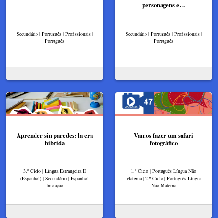
personagens e…
Secundário | Português | Profissionais |
Secundário | Português | Profissionais |
Português
Português
Aprender sin paredes: la era
Vamos fazer um safari
híbrida
fotográfico
3.º Ciclo | Língua Estrangeira II
1.º Ciclo | Português Língua Não
(Espanhol) | Secundário | Espanhol
Materna | 2.º Ciclo | Português Língua
Iniciação
Não Materna