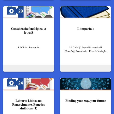
Consciência fonológica. A
L’imparfait
letra S
1.º Ciclo | Português
3.º Ciclo | Língua Estrangeira II
(Francês) | Secundário | Francês Iniciação
Leitura: Lisboa no
Finding your way, your future
Renascimento. Funções
sintáticas (1)