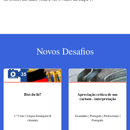
Novos Desafios
Bist du fit?
Apreciação crítica de um
cartoon - interpretação
3.º Ciclo | Língua Estrangeira II
Secundário | Português | Profissionais |
(Alemão)
Português