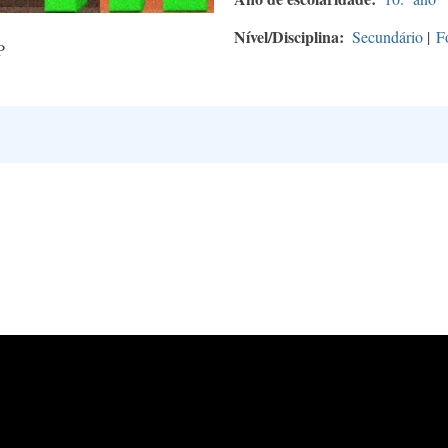
Nível/Disciplina
Secundário
|
F
P