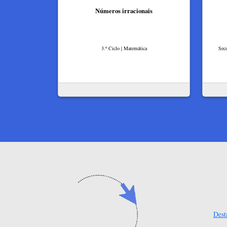
Números irracionais
3.º Ciclo | Matemática
Secu
Dest