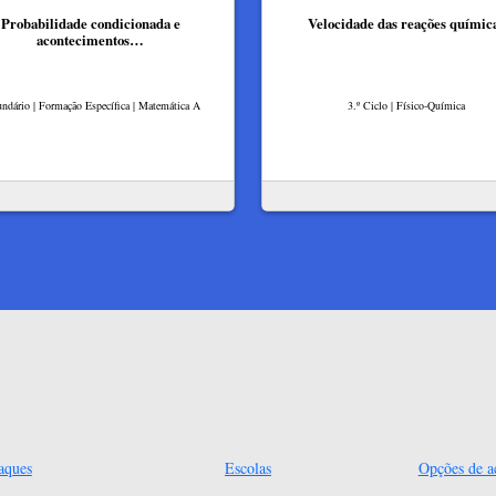
Probabilidade condicionada e
Velocidade das reações químic
acontecimentos…
ndário | Formação Específica | Matemática A
3.º Ciclo | Físico-Química
aques
Escolas
Opções de ac