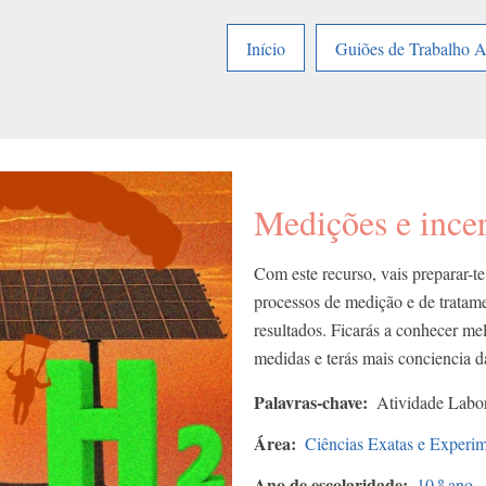
Início
Guiões de Trabalho 
Medições e incer
Com este recurso, vais preparar-te
processos de medição e de tratame
resultados. Ficarás a conhecer me
medidas e terás mais conciencia da
Palavras-chave
Atividade Labor
Área
Ciências Exatas e Experim
Ano de escolaridade
10.º ano