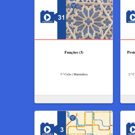
Funções (3)
Prot
3.º Ciclo | Matemática
2.º C