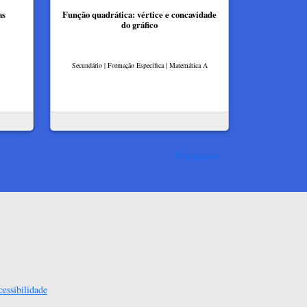
as
Função quadrática: vértice e concavidade
do gráfico
Secundário | Formação Específica | Matemática A
Ver mais
essibilidade