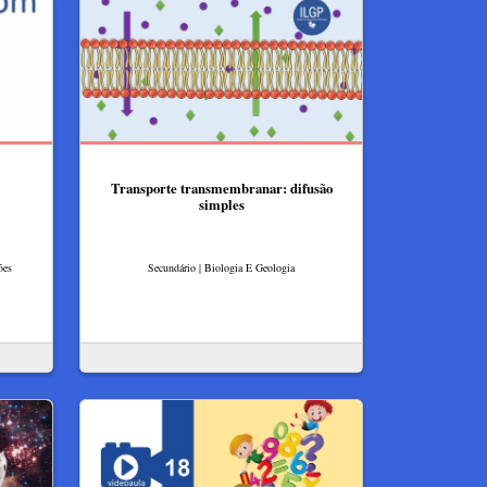
Transporte transmembranar: difusão
simples
ões
Secundário | Biologia E Geologia