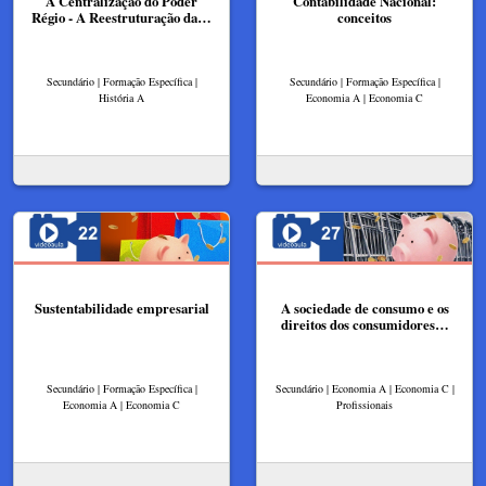
A Centralização do Poder
Contabilidade Nacional:
Régio - A Reestruturação da…
conceitos
Secundário | Formação Específica |
Secundário | Formação Específica |
História A
Economia A | Economia C
Sustentabilidade empresarial
A sociedade de consumo e os
direitos dos consumidores…
Secundário | Formação Específica |
Secundário | Economia A | Economia C |
Economia A | Economia C
Profissionais