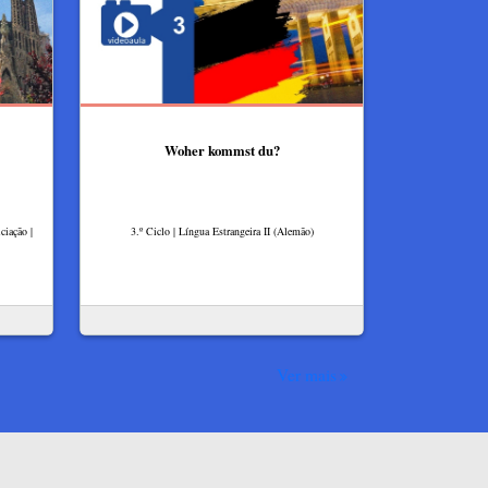
Woher kommst du?
ciação |
3.º Ciclo | Língua Estrangeira II (Alemão)
Ver mais