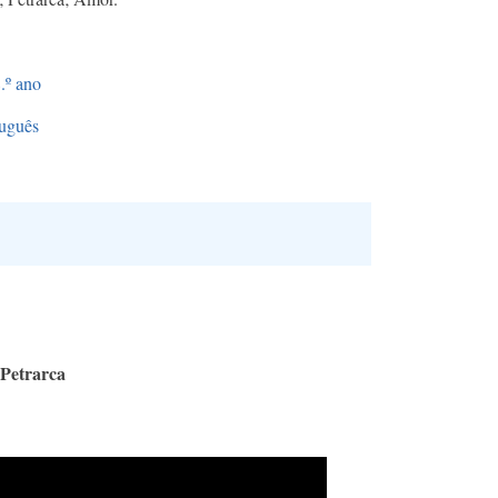
.º ano
uguês
 Petrarca