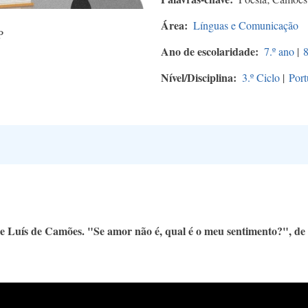
Área
Línguas e Comunicação
P
Ano de escolaridade
7.º ano
|
8
Nível/Disciplina
3.º Ciclo
|
Port
e Luís de Camões. "Se amor não é, qual é o meu sentimento?", de