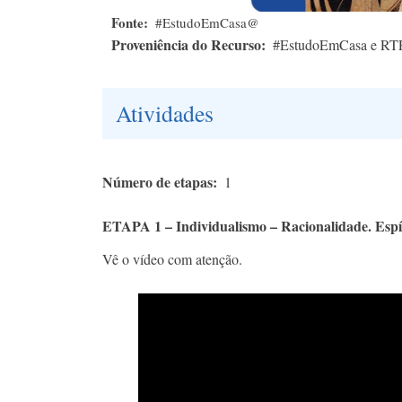
Fonte
#EstudoEmCasa@
Proveniência do Recurso
#EstudoEmCasa e RT
Atividades
Número de etapas
1
ETAPA 1 – Individualismo – Racionalidade. Espír
Vê o vídeo com atenção.