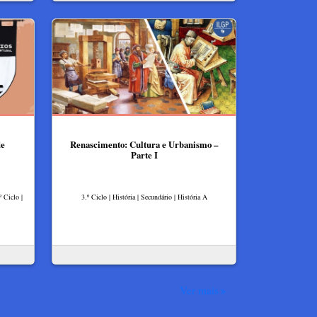
de
Renascimento: Cultura e Urbanismo –
Parte I
º Ciclo |
3.º Ciclo | História | Secundário | História A
Ver mais