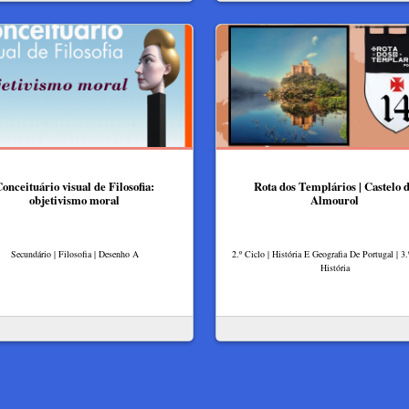
onceituário visual de Filosofia:
Rota dos Templários | Castelo 
objetivismo moral
Almourol
Secundário | Filosofia | Desenho A
2.º Ciclo | História E Geografia De Portugal | 3.
História