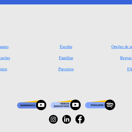
aques
Escolas
Opções de ac
cações
Famílias
Regra
jetos
Parceiros
FA