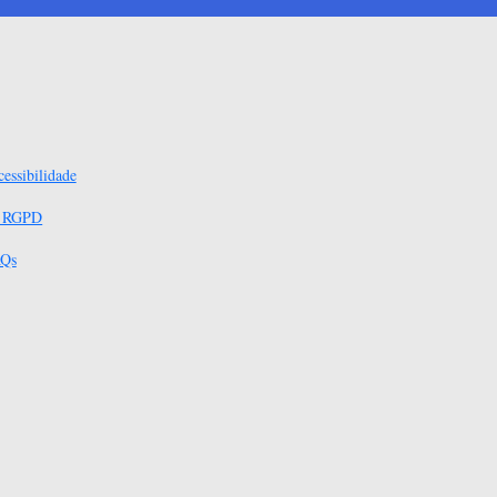
essibilidade
s RGPD
Qs