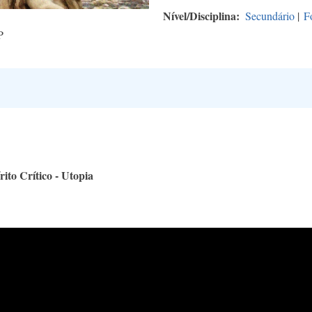
Nível/Disciplina
Secundário
|
F
P
ito Crítico - Utopia