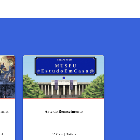
ismo.
Arte do Renascimento
a A
3.º Ciclo | História