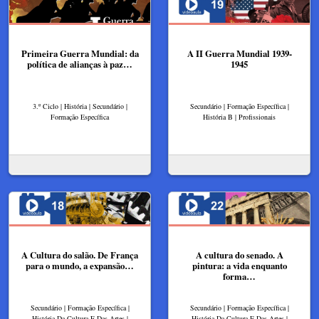
Primeira Guerra Mundial: da
A II Guerra Mundial 1939-
política de alianças à paz…
1945
3.º Ciclo | História | Secundário |
Secundário | Formação Específica |
Formação Específica
História B | Profissionais
A Cultura do salão. De França
A cultura do senado. A
para o mundo, a expansão…
pintura: a vida enquanto
forma…
Secundário | Formação Específica |
Secundário | Formação Específica |
História Da Cultura E Das Artes |
História Da Cultura E Das Artes |