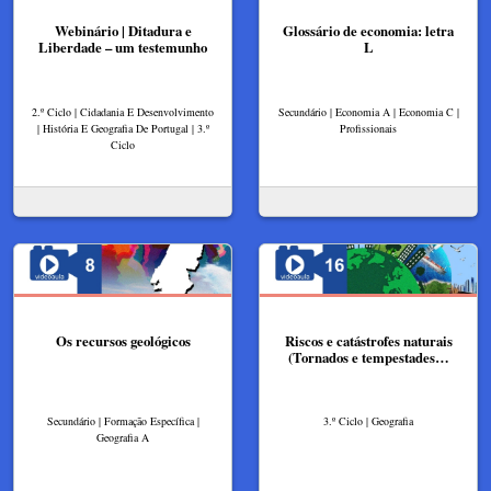
Webinário | Ditadura e
Glossário de economia: letra
Liberdade – um testemunho
L
2.º Ciclo | Cidadania E Desenvolvimento
Secundário | Economia A | Economia C |
| História E Geografia De Portugal | 3.º
Profissionais
Ciclo
Os recursos geológicos
Riscos e catástrofes naturais
(Tornados e tempestades…
Secundário | Formação Específica |
3.º Ciclo | Geografia
Geografia A