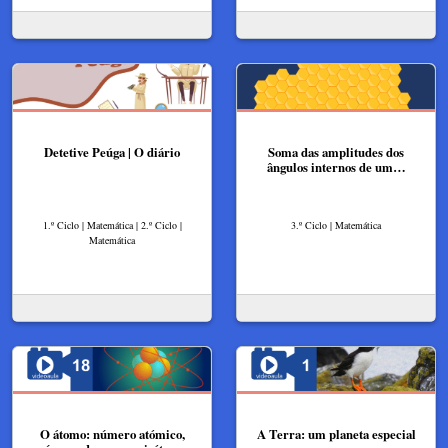
Detetive Peúga | O diário
Soma das amplitudes dos
ângulos internos de um…
1.º Ciclo | Matemática | 2.º Ciclo |
3.º Ciclo | Matemática
Matemática
O átomo: número atómico,
A Terra: um planeta especial