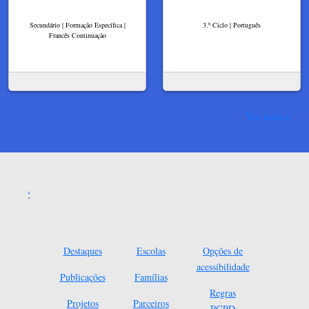
Secundário | Formação Específica |
3.º Ciclo | Português
Francês Continuação
Ver mais
Destaques
Escolas
Opções de
acessibilidade
Publicações
Famílias
Regras
Projetos
Parceiros
RGPD