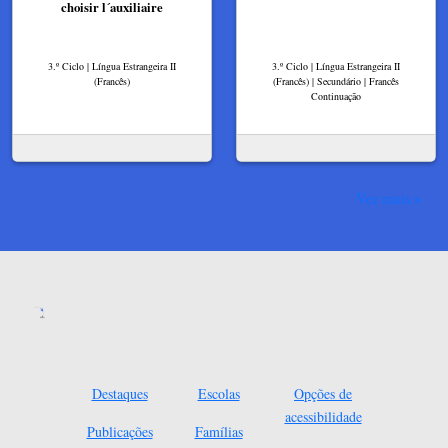
choisir l´auxiliaire
3.º Ciclo | Língua Estrangeira II
3.º Ciclo | Língua Estrangeira II
(Francês)
(Francês) | Secundário | Francês
Continuação
Ver mais
Destaques
Escolas
Opções de
acessibilidade
Publicações
Famílias