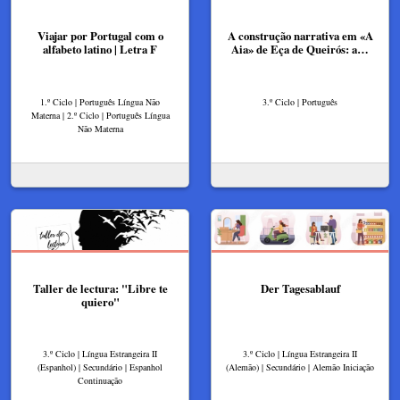
Viajar por Portugal com o
A construção narrativa em «A
alfabeto latino | Letra F
Aia» de Eça de Queirós: a…
1.º Ciclo | Português Língua Não
3.º Ciclo | Português
Materna | 2.º Ciclo | Português Língua
Não Materna
Taller de lectura: "Libre te
Der Tagesablauf
quiero"
3.º Ciclo | Língua Estrangeira II
3.º Ciclo | Língua Estrangeira II
(Espanhol) | Secundário | Espanhol
(Alemão) | Secundário | Alemão Iniciação
Continuação