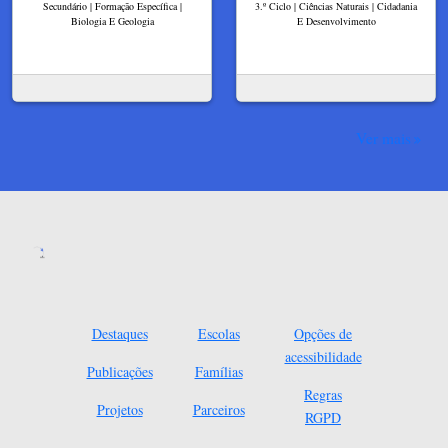
Secundário | Formação Específica |
3.º Ciclo | Ciências Naturais | Cidadania
Biologia E Geologia
E Desenvolvimento
Ver mais
Destaques
Escolas
Opções de
acessibilidade
Publicações
Famílias
Regras
Projetos
Parceiros
RGPD