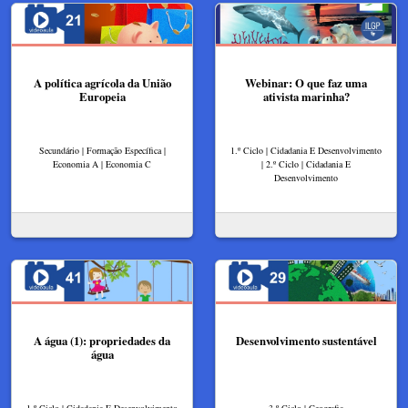
A política agrícola da União
Webinar: O que faz uma
Europeia
ativista marinha?
Secundário | Formação Específica |
1.º Ciclo | Cidadania E Desenvolvimento
Economia A | Economia C
| 2.º Ciclo | Cidadania E
Desenvolvimento
A água (1): propriedades da
Desenvolvimento sustentável
água
1.º Ciclo | Cidadania E Desenvolvimento
3.º Ciclo | Geografia