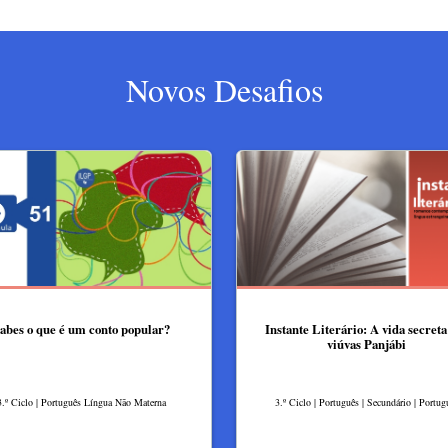
Novos Desafios
abes o que é um conto popular?
Instante Literário: A vida secreta
viúvas Panjábi
3.º Ciclo | Português Língua Não Materna
3.º Ciclo | Português | Secundário | Portug