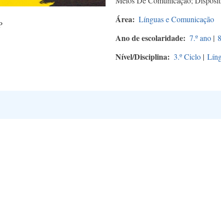
Meios De Comunicação; Dispositiv
Área
Línguas e Comunicação
P
Ano de escolaridade
7.º ano
|
8
Nível/Disciplina
3.º Ciclo
|
Líng