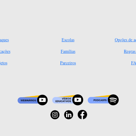
aques
Escolas
Opções de ac
cações
Famílias
Regra
jetos
Parceiros
FA