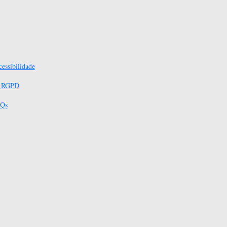
essibilidade
s RGPD
Qs