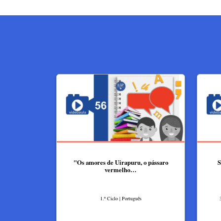
"Os amores de Uirapuru, o pássaro
S
vermelho…
1.º Ciclo | Português