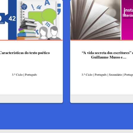
Características do texto poético
“A vida secreta dos escritores” 
Guillaume Musso e…
3.º Ciclo | Português
3.º Ciclo | Português | Secundário | Portug