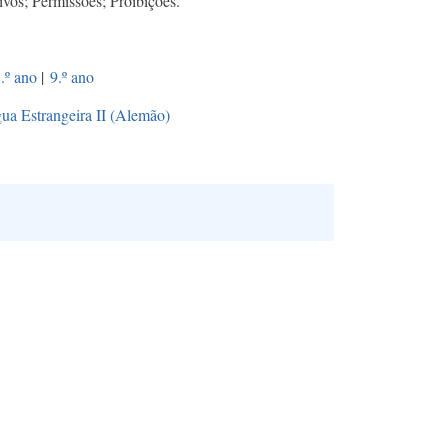
os; Permissões; Proibições.
.º ano
|
9.º ano
ua Estrangeira II (Alemão)