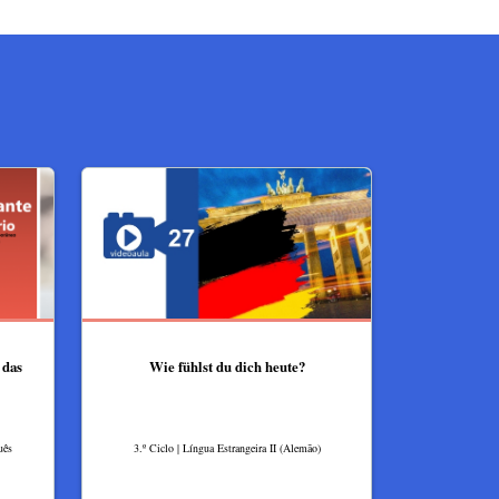
 das
Wie fühlst du dich heute?
uês
3.º Ciclo | Língua Estrangeira II (Alemão)