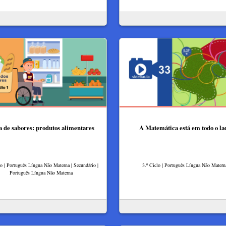
a de sabores: produtos alimentares
A Matemática está em todo o la
lo | Português Língua Não Materna | Secundário |
3.º Ciclo | Português Língua Não Matern
Português Língua Não Materna