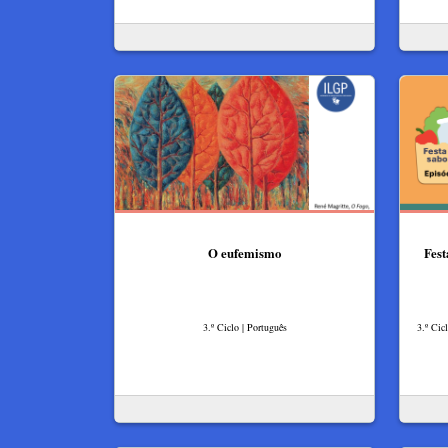
O eufemismo
Fest
3.º Ciclo | Português
3.º Cic