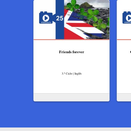
Friends forever
3.º Ciclo | Inglês