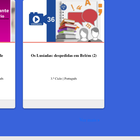
de
Os Lusíadas: despedidas em Belém (2)
uês
3.º Ciclo | Português
Ver mais