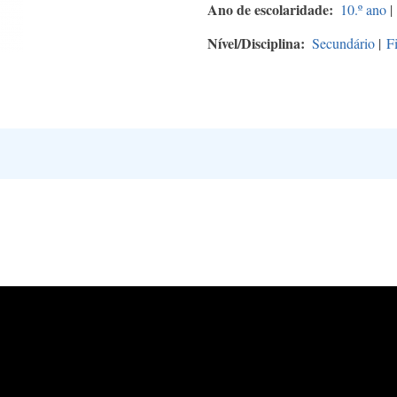
Ano de escolaridade
10.º ano
|
Nível/Disciplina
Secundário
|
F