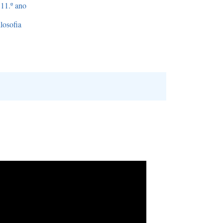
11.º ano
ilosofia