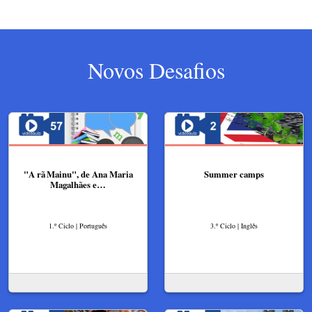
Novos Desafios
"A rã Mainu", de Ana Maria
Summer camps
Magalhães e…
1.º Ciclo | Português
3.º Ciclo | Inglês