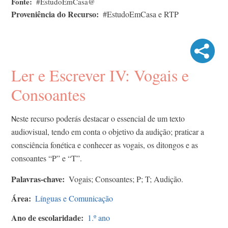
Fonte
#EstudoEmCasa@
Proveniência do Recurso
#EstudoEmCasa e RTP
Ler e Escrever IV: Vogais e
Consoantes
este recurso poderás destacar o essencial de um texto
N
audiovisual, tendo em conta o objetivo da audição; praticar a
consciência fonética e conhecer as vogais, os ditongos e as
consoantes “P” e “T”.
Palavras-chave
Vogais; Consoantes; P; T; Audição.
Área
Línguas e Comunicação
Ano de escolaridade
1.º ano