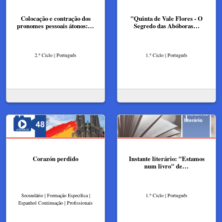
Colocação e contração dos
"Quinta de Vale Flores - O
pronomes pessoais átonos:…
Segredo das Abóboras…
2.º Ciclo | Português
1.º Ciclo | Português
Corazón perdido
Instante literário: "Estamos
num livro" de…
Secundário | Formação Específica |
1.º Ciclo | Português
Espanhol Continuação | Profissionais