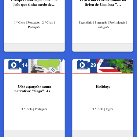
João que tinha medo de…
lírica de Camões: "…
1.º Ciclo | Português | 2.º Ciclo |
Secundário | Português | Profissionais |
Português
Português
O(s) espaço(s) numa
Holidays
narrativa: "Saga". As…
3.º Ciclo | Português
3.º Ciclo | Inglês