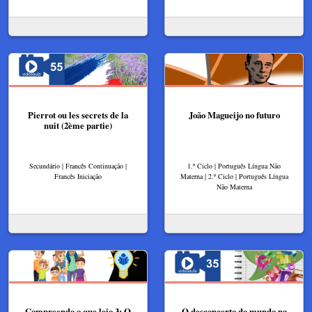
Pierrot ou les secrets de la
João Magueijo no futuro
nuit (2ème partie)
Secundário | Francês Continuação |
1.º Ciclo | Português Língua Não
Francês Iniciação
Materna | 2.º Ciclo | Português Língua
Não Materna
Compreendo o que leio 3: O
O desconcerto do mundo na