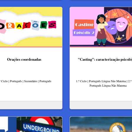
Orações coordenadas
"Casting": caracterização psicoló
º Ciclo | Português | Secundário | Português
1.º Ciclo | Português Língua Não Materna | 2.º 
Português Língua Não Materna