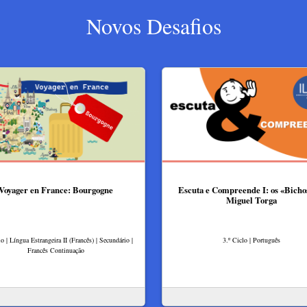
Novos Desafios
Voyager en France: Bourgogne
Escuta e Compreende I: os «Bicho
Miguel Torga
lo | Língua Estrangeira II (Francês) | Secundário |
3.º Ciclo | Português
Francês Continuação