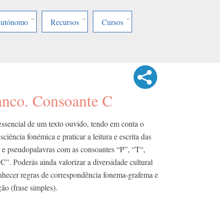
Autónomo
Recursos
Cursos
anco. Consoante C
essencial de um texto ouvido, tendo em conta o
sciência fonémica e praticar a leitura e escrita das
s e pseudopalavras com as consoantes “P”, “T“,
”. Poderás ainda valorizar a diversidade cultural
onhecer regras de correspondência fonema-grafema e
̧ão (frase simples).