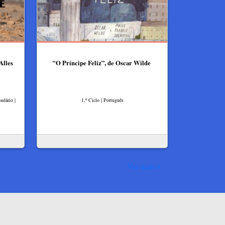
Alles
"O Príncipe Feliz”, de Oscar Wilde
ndário |
1.º Ciclo | Português
Ver mais