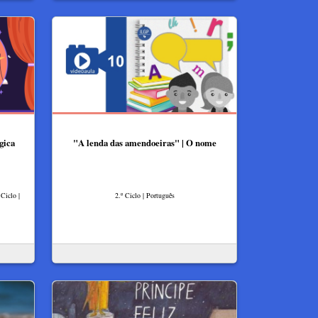
gica
"A lenda das amendoeiras" | O nome
Ciclo |
2.º Ciclo | Português