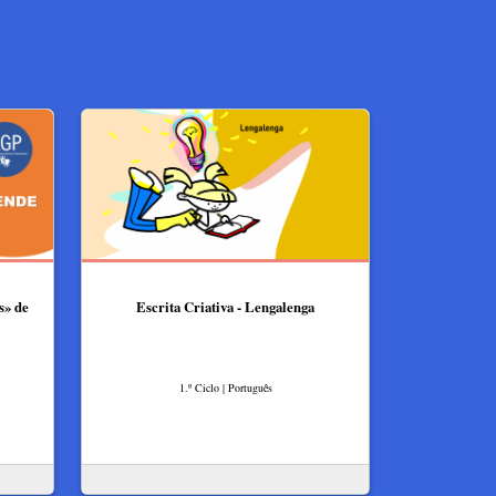
s» de
Escrita Criativa - Lengalenga
1.º Ciclo | Português