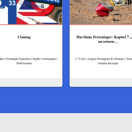
Cloning
Das blaue Ferienlager: Kapitel 7 ,,
an seinem…
rio | Formação Específica | Inglês Continuação |
3.º Ciclo | Língua Estrangeira II (Alemão) | Secu
Profissionais
Alemão Iniciação