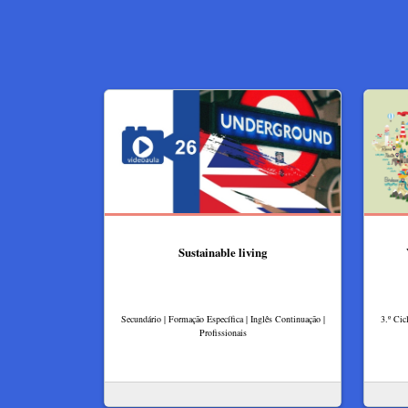
Sustainable living
Secundário | Formação Específica | Inglês Continuação |
3.º Cic
Profissionais