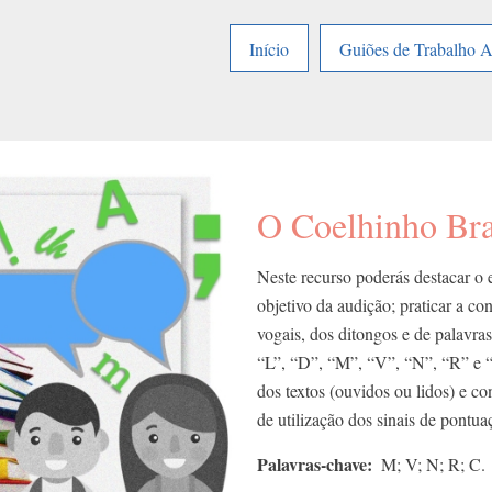
Início
Guiões de Trabalho 
O Coelhinho Br
Neste recurso poderás destacar o 
objetivo da audição; praticar a con
vogais, dos ditongos e de palavra
“L”, “D”, “M”, “V”, “N”, “R” e “C
dos textos (ouvidos ou lidos) e c
de utilização dos sinais de pontuac
Palavras-chave
M; V; N; R; C.