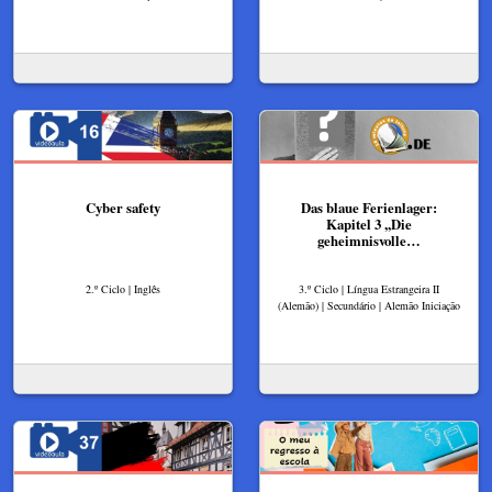
Cyber safety
Das blaue Ferienlager:
Kapitel 3 ,,Die
geheimnisvolle…
2.º Ciclo | Inglês
3.º Ciclo | Língua Estrangeira II
(Alemão) | Secundário | Alemão Iniciação