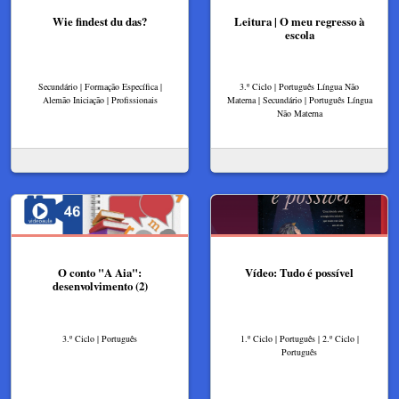
Wie findest du das?
Leitura | O meu regresso à
escola
Secundário | Formação Específica |
3.º Ciclo | Português Língua Não
Alemão Iniciação | Profissionais
Materna | Secundário | Português Língua
Não Materna
O conto "A Aia":
Vídeo: Tudo é possível
desenvolvimento (2)
3.º Ciclo | Português
1.º Ciclo | Português | 2.º Ciclo |
Português