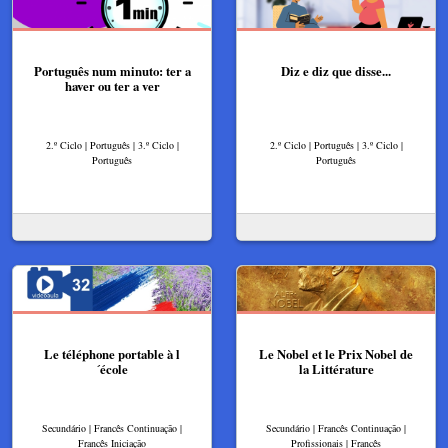
Português num minuto: ter a
Diz e diz que disse...
haver ou ter a ver
2.º Ciclo | Português | 3.º Ciclo |
2.º Ciclo | Português | 3.º Ciclo |
Português
Português
Le téléphone portable à l
Le Nobel et le Prix Nobel de
´école
la Littérature
Secundário | Francês Continuação |
Secundário | Francês Continuação |
Francês Iniciação
Profissionais | Francês