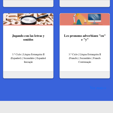
Jugando con las letras y
Les pronoms adverbiaux "en"
sonidos
e "y"
3.º Ciclo | Língua Estrangeira II
3.º Ciclo | Língua Estrangeira II
(Espanhol) | Secundário | Espanhol
(Francês) | Secundário | Francês
Iniciação
Continuação
Ver mais