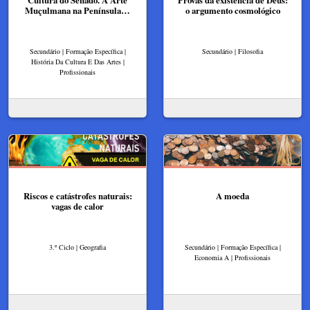
Cultura do Senado. A Arte
Provas da existência de Deus:
Muçulmana na Península…
o argumento cosmológico
Secundário | Formação Específica |
Secundário | Filosofia
História Da Cultura E Das Artes |
Profissionais
Riscos e catástrofes naturais:
A moeda
vagas de calor
3.º Ciclo | Geografia
Secundário | Formação Específica |
Economia A | Profissionais