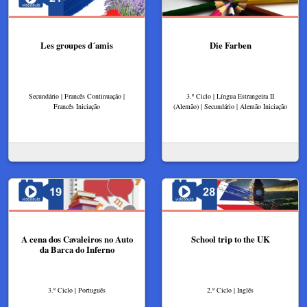
Les groupes d´amis
Die Farben
Secundário | Francês Continuação |
3.º Ciclo | Língua Estrangeira II
Francês Iniciação
(Alemão) | Secundário | Alemão Iniciação
A cena dos Cavaleiros no Auto
School trip to the UK
da Barca do Inferno
3.º Ciclo | Português
2.º Ciclo | Inglês