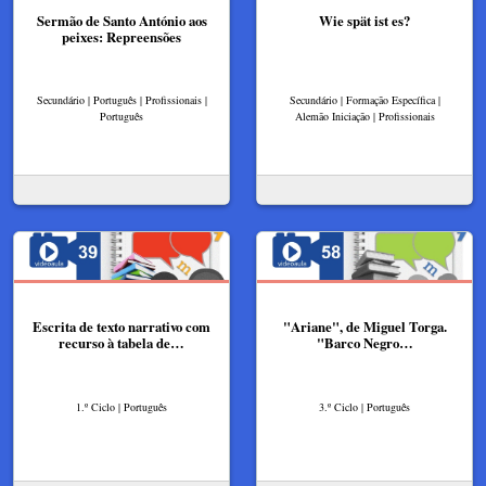
Sermão de Santo António aos
Wie spät ist es?
peixes: Repreensões
Secundário | Português | Profissionais |
Secundário | Formação Específica |
Português
Alemão Iniciação | Profissionais
Escrita de texto narrativo com
"Ariane", de Miguel Torga.
recurso à tabela de…
"Barco Negro…
1.º Ciclo | Português
3.º Ciclo | Português