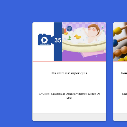
Os animais: super quiz
Som
1.º Ciclo | Cidadania E Desenvolvimento | Estudo Do
Secu
Meio