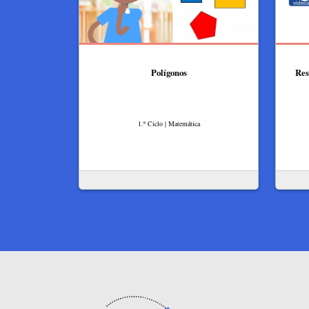
Polígonos​
Res
1.º Ciclo | Matemática