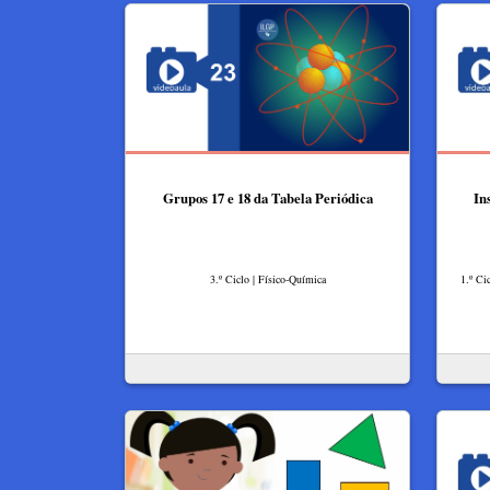
Grupos 17 e 18 da Tabela Periódica
In
3.º Ciclo | Físico-Química
1.º Ci