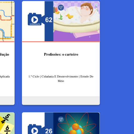
olução
Profissões: o carteiro
Aplicada
1.º Ciclo | Cidadania E Desenvolvimento | Estudo Do
Meio