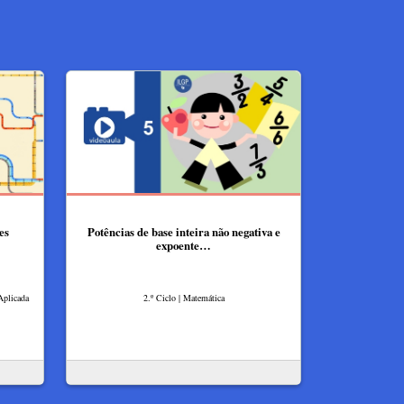
es
Potências de base inteira não negativa e
expoente…
Aplicada
2.º Ciclo | Matemática