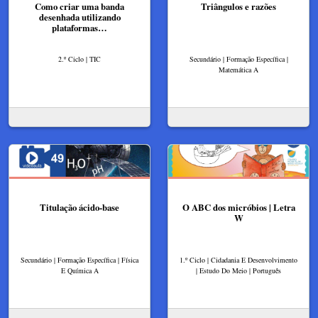
Como criar uma banda
Triângulos e razões
desenhada utilizando
plataformas…
2.º Ciclo | TIC
Secundário | Formação Específica |
Matemática A
Titulação ácido-base
O ABC dos micróbios | Letra
W
Secundário | Formação Específica | Física
1.º Ciclo | Cidadania E Desenvolvimento
E Química A
| Estudo Do Meio | Português