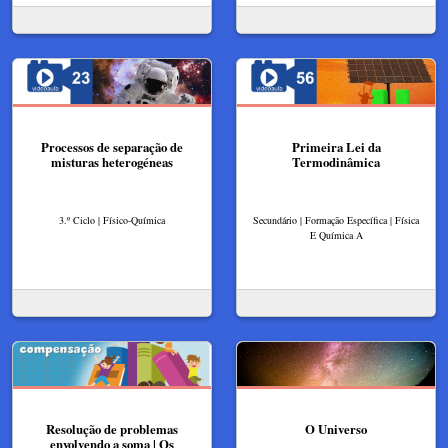
Processos de separação de
Primeira Lei da
misturas heterogéneas
Termodinâmica
3.º Ciclo | Físico-Química
Secundário | Formação Específica | Física
E Química A
Resolução de problemas
O Universo
envolvendo a soma | Os