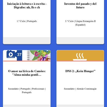
Iniciação à leitura e à escrita -
Inventos del pasado y del
Dígrafos: nh, lh e ch
futuro
1.º Ciclo | Português
3.º Ciclo | Língua Estrangeira II
(Espanhol)
O amor na lírica de Camões:
DNS 2: ,,Kein Hunger”
"Alma minha gentil…
Secundário | Português | Profissionais |
Secundário | Alemão Continuação
Português