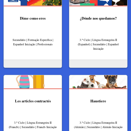
Dime como eres
¿Dónde nos quedamos?
Secundário | Formação Específica |
3.º Ciclo | Língua Estrangeira II
Espanhol Iniciação | Profissionais
(Espanhol) | Secundário | Espanhol
Iniciação
Les articles contractés
Haustiere
3.º Ciclo | Língua Estrangeira II
3.º Ciclo | Língua Estrangeira II
(Francês) | Secundário | Francês Iniciação
(Alemão) | Secundário | Alemão Iniciação