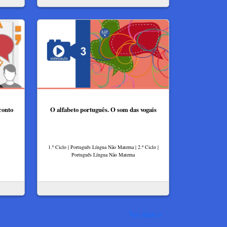
conto
O alfabeto português. O som das vogais
1.º Ciclo | Português Língua Não Materna | 2.º Ciclo |
Português Língua Não Materna
Ver mais