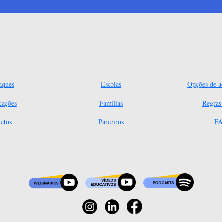
aques
Escolas
Opções de ac
cações
Famílias
Regra
jetos
Parceiros
FA