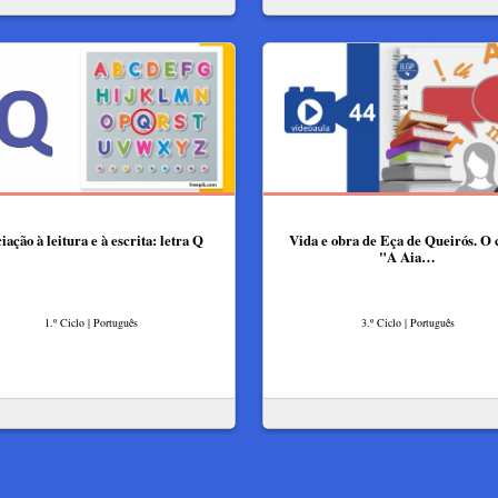
ciação à leitura e à escrita: letra Q
Vida e obra de Eça de Queirós. O 
"A Aia…
1.º Ciclo | Português
3.º Ciclo | Português