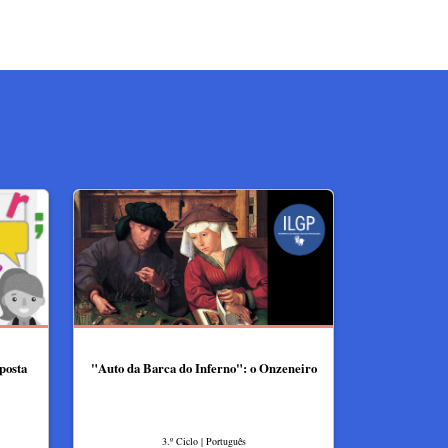
oposta
"Auto da Barca do Inferno": o Onzeneiro
3.º Ciclo | Português