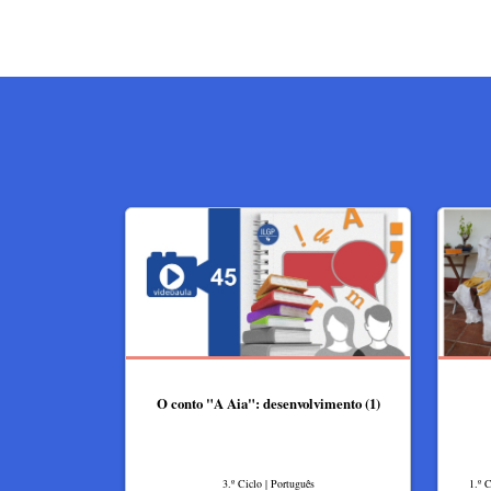
O conto "A Aia": desenvolvimento (1)
3.º Ciclo | Português
1.º 