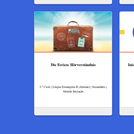
Die Ferien: Hörverständnis
Ini
3.º Ciclo | Língua Estrangeira II (Alemão) | Secundário |
Alemão Iniciação