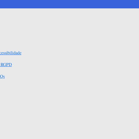
essibilidade
s RGPD
Qs