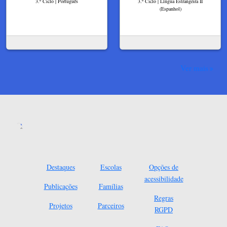
3.º Ciclo | Português
3.º Ciclo | Língua Estrangeira II
(Espanhol)
Ver mais
Destaques
Escolas
Opções de
acessibilidade
Publicações
Famílias
Regras
Projetos
Parceiros
RGPD