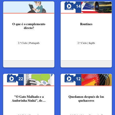
O que é o complemento
Routines
direto?
2.º Ciclo | Português
2.º Ciclo | Inglês
"O Gato Malhado e a
Quedamos después de los
Andorinha Sinhá", de…
quehaceres