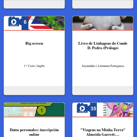
Big screen
Livro de Linhagens do Conde
D. Pedro (Prólogo)
3.º Ciclo | Inglês
Secundário | Literatura Portuguesa
Datos personales: inscripción
"Viagens na Minha Terra"
online
Almeida Garrett:…