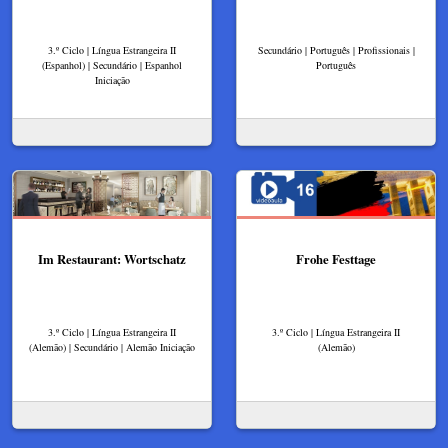
3.º Ciclo | Língua Estrangeira II
Secundário | Português | Profissionais |
(Espanhol) | Secundário | Espanhol
Português
Iniciação
Im Restaurant: Wortschatz
Frohe Festtage
3.º Ciclo | Língua Estrangeira II
3.º Ciclo | Língua Estrangeira II
(Alemão) | Secundário | Alemão Iniciação
(Alemão)