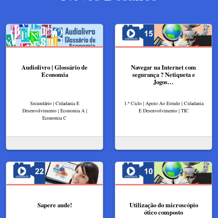
Audiolivro | Glossário de
Navegar na Internet com
Economia
segurança ? Netiqueta e
Jogos…
Secundário | Cidadania E
1.º Ciclo | Apoio Ao Estudo | Cidadania
Desenvolvimento | Economia A |
E Desenvolvimento | TIC
Economia C
Sapere aude!
Utilização do microscópio
ótico composto