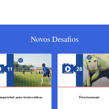
Novos Desafios
asquetebol: ações técnico-táticas
Étrécissements